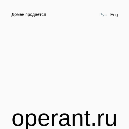
Домен продается
Рус
Eng
operant.ru